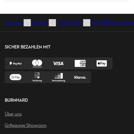
Startseite
Gasgrills
Fred Gasgrills
Fat FRED Deluxe Gasgri
SICHER BEZAHLEN MIT
BURNHARD
Über uns
Grillgarage Showroom