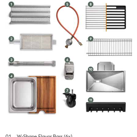
27.2
kW
Grillfläche
Hauptgrillfläche
89,0 x 41,5 cm
Warmhalterost
85,6 x 13,5 cm
⌀-Topfgröße Seitenkochfeld
max. ⌀ 30 cm
Maße & Gewicht
Maße (Deckel geschlossen)
160.4 × 58.4 × 119 cm
Maße (Deckel offen)
160.4 × 64.5 × 148.5 cm
W-Shape Flavor Bars (6x)