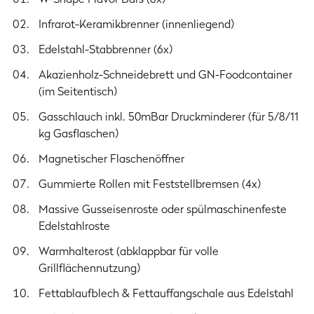
Breite (mit abgeklappten Seitentischen)
Infrarot-Keramikbrenner (innenliegend)
117.4 cm
Edelstahl-Stabbrenner (6x)
Gewicht
Akazienholz-Schneidebrett und GN-Foodcontainer
54.4 kg
(im Seitentisch)
Gasschlauch inkl. 50mBar Druckminderer (für 5/8/11
Material
kg Gasflaschen)
Unterschrank
Kaltgewalzter Stahl mit matter Pulverbeschichtung
Magnetischer Flaschenöffner
Gummierte Rollen mit Feststellbremsen (4x)
Deckel
Kaltgewalzter Stahl mit matter Pulverbeschichtung
Massive Gusseisenroste oder spülmaschinenfeste
Edelstahlroste
Seitenteile Deckel
Aluminium-Druckguss
Warmhalterost (abklappbar für volle
Grillflächennutzung)
Brennkammer
Edelstahl
Fettablaufblech & Fettauffangschale aus Edelstahl
Seitenteile Brennkammer