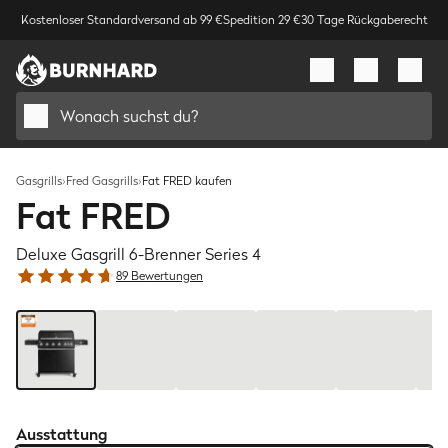
Kostenloser Standardversand ab 99 €
Spedition 29 €
30 Tage Rückgaberecht
Wonach suchst du?
Gasgrills
›
Fred Gasgrills
›
Fat FRED kaufen
Fat FRED
Deluxe Gasgrill 6-Brenner Series 4
89 Bewertungen
Bild
1
/
6
Ausstattung