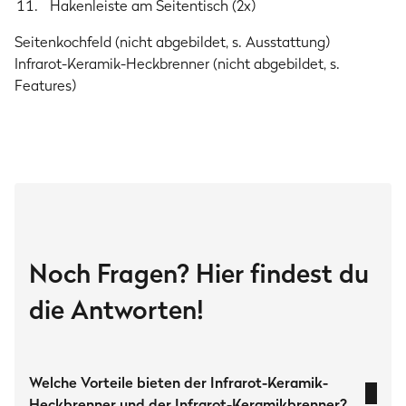
Hakenleiste am Seitentisch (2x)
Aluminium-Druckguss
Seitenkochfeld (nicht abgebildet, s. Ausstattung)
Infrarot-Keramik-Heckbrenner (nicht abgebildet, s.
Komfort & Reinigung
Features)
Rausnehmbare Fettauffangschale
Thermometer im Deckel
Klappbare Seitentische
Rollen
Noch Fragen? Hier findest du
Gasart
die Antworten!
Nur für die Gasarten Butan (G30) und Propan (G31) geeignet.
Artikelnummer
Welche Vorteile bieten der Infrarot-Keramik-
947150
Heckbrenner und der Infrarot-Keramikbrenner?