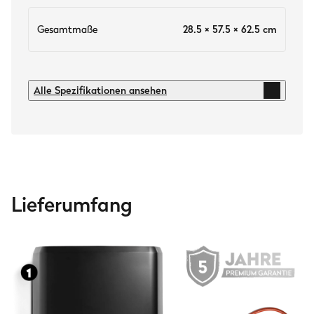
Gesamtmaße
28.5 × 57.5 × 62.5 cm
Technische Daten
Alle Spezifikationen ansehen
Temperatur
über 650 °C
Hülle
pulverbeschichteter Stahl
Innenraum & unten
Lieferumfang
Edelstahl
Griff
Akazienholz
Pizzastein
Cordierit (2cm Stärke)