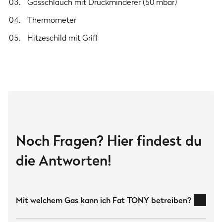
Abmessungen
Gasschlauch mit Druckminderer (50 mbar)
Gesamtmaße
Thermometer
28.5 × 57.5 × 62.5 cm
Hitzeschild mit Griff
Einschubhöhe
14 cm
Pizzastein-Größe
35 × 38 cm
Sicherheitshinweise
Noch Fragen? Hier findest du
Nur im Freien verwenden.
Bitte lies die Bedienungsanleitung vor Inbetriebnahme
die Antworten!
des Gerätes.
ACHTUNG: Zugängliche Teile können sehr heiß sein.
Kinder fernhalten.
Mit welchem Gas kann ich Fat TONY betreiben?
Herstellerinformation
Burnhard GmbH