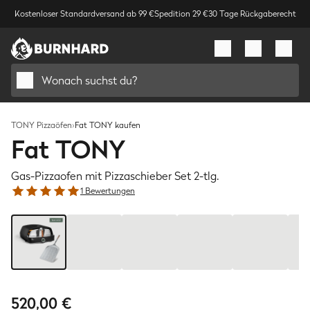
Kostenloser Standardversand ab 99 €
Spedition 29 €
30 Tage Rückgaberecht
Wonach suchst du?
TONY Pizzaöfen
›
Fat TONY kaufen
Fat TONY
Gas-Pizzaofen mit Pizzaschieber Set 2-tlg.
1 Bewertungen
Bild
1
/
8
520,00 €