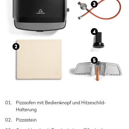
Pizzagröße
Bis zu 34 cm Ø
Aufheizzeit
~ 20 Minuten
Artikelnummer
946410
Leistungsdaten
Leistung
8 kW
Gewicht
Pizzaofen mit Bedienknopf und Hitzeschild-
Gewicht
Halterung
21.5 kg
Pizzastein