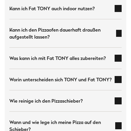
Heesenstraße 31
Kann ich Fat TONY auch indoor nutzen?
40549 Düsseldorf
Deutschland
www.burnhard.com/de
Kann ich den Pizzaofen dauerhaft draußen
aufgestellt lassen?
Downloads
BURNHARD Fat TONY Gas-Pizzaofen
Was kann ich mit Fat TONY alles zubereiten?
Bedienungsanleitung
(7.4 MB)
Fat TONY Garantiebedingungen
(132 kB)
BURNHARD Fat TONY Gas-Pizzaofen Starter Guide DE
(7.3 MB)
Worin unterscheiden sich TONY und Fat TONY?
unserem Vergleich
Wie reinige ich den Pizzaschieber?
mit etwas Spülmittel und
warmem Wasser gereinigt
Wann und wie lege ich meine Pizza auf den
Schieber?