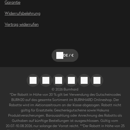
Garantie
Widerrufsbelehrung
Vertrag widerrufen
DE
/
€
©
2026
Burnhard
*Der Rabatt in Höhe von 20 % gilt bei Verwendung des Gutscheincodes
BURN20 auf das gesamte Sortiment im BURNHARD Onlineshop. Der
Rabatte wird im Aktionszeitraum an der Kasse abgezogen. Rabatt nicht
gültig für Ersatzteile, Geschenkgutscheine sowie Hakuna
Produktversicherungen. Barauszahlung oder Anrechnung des Rabatts als
Guthaben auf künftige Bestellungen ist ausgeschlossen. Gültig vom
20.07.-10.08.2026, nur solange der Vorrat reicht. **Der Rabatt in Höhe von 25