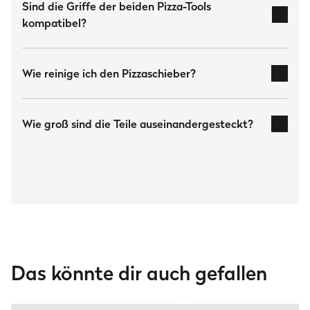
Pizzawender
Sind die Griffe der beiden Pizza-Tools
Pizzawender
kompatibel?
rotieren und damit gleichmäßig von allen
Seiten durchzubacken
Wie reinige ich den Pizzaschieber?
mit etwas Spülmittel und
warmem Wasser gereinigt
Wie groß sind die Teile auseinandergesteckt?
11 Zoll Schiebers
14 Zoll Schiebers
Das könnte dir auch gefallen