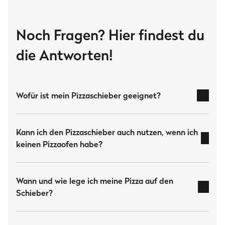
Ausstattung
Steckverbindung, Perforierte Schaufel, Angeschliffener
Noch Fragen? Hier findest du
Rand und Längsstreben, Aufhängeöse, Akazienholz-Griff
die Antworten!
Anwendung
Gas-Pizzaofen TONY, Fat TONY & Pizzaaufsatz für
Gasgrills
Wofür ist mein Pizzaschieber geeignet?
Herstellerinformation
Pizzaschieber
Burnhard GmbH
zum Aufnehmen und Platzieren deiner rohen Pizza
Kann ich den Pizzaschieber auch nutzen, wenn ich
Heesenstraße 31
im Ofen
keinen Pizzaofen habe?
40549 Düsseldorf
29 cm
Deutschland
TONY
www.burnhard.com/de
Pizzaaufsatz für Gasgrills
Wann und wie lege ich meine Pizza auf den
36 cm
FRED, EARL
GRANT
Schieber?
Downloads
Fat TONY
FRED Jr.
passt der Aufsatz nicht
BURNHARD Pizzaschieber | Starter Guide
(4.6 MB)