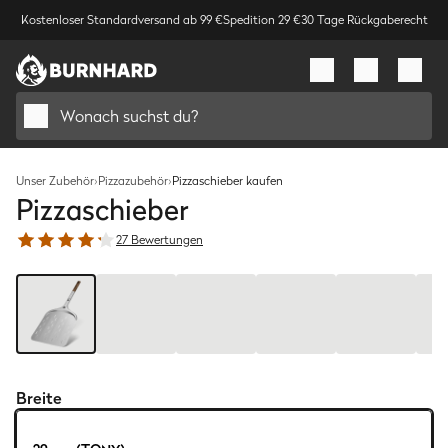
Kostenloser Standardversand ab 99 €
Spedition 29 €
30 Tage Rückgaberecht
Wonach suchst du?
Unser Zubehör
›
Pizzazubehör
›
Pizzaschieber kaufen
Pizzaschieber
27 Bewertungen
Bild
1
/
8
Breite