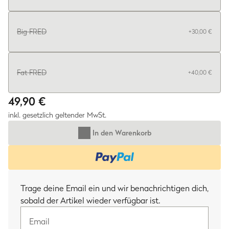
Big FRED
+
30,00 €
Fat FRED
+
40,00 €
49,90 €
inkl. gesetzlich geltender MwSt.
In den Warenkorb
Email
Trage deine Email ein und wir benachrichtigen dich,
sobald der Artikel wieder verfügbar ist.