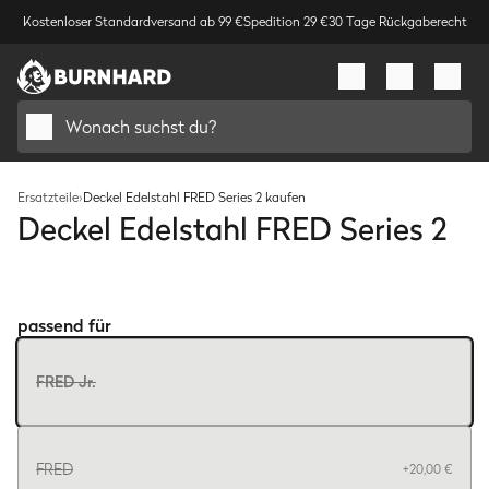
Kostenloser Standardversand ab 99 €
Spedition 29 €
30 Tage Rückgaberecht
Wonach suchst du?
Ersatzteile
›
Deckel Edelstahl FRED Series 2 kaufen
Deckel Edelstahl FRED Series 2
Bild
1
/
1
passend für
FRED Jr.
FRED
+
20,00 €