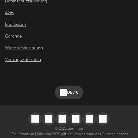
Datenschutzerklärung
AGB
Impressum
Garantie
Widerrufsbelehrung
Vertrag widerrufen
DE
/
€
©
2026
Burnhard
*Der Rabatt in Höhe von 20 % gilt bei Verwendung des Gutscheincodes