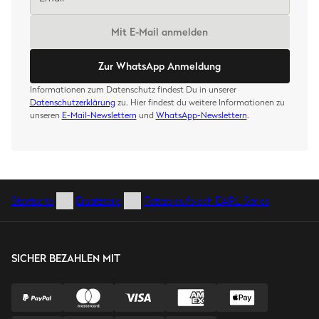
Mit E-Mail anmelden
Zur WhatsApp Anmeldung
Informationen zum Datenschutz findest Du in unserer
Datenschutzerklärung
zu. Hier findest du weitere Informationen zu
unseren
E-Mail-Newslettern
und
WhatsApp-Newslettern
.
Startseite
Ersatzteile
Fettablaufblech EARL Series
SICHER BEZAHLEN MIT