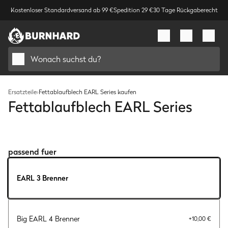
Kostenloser Standardversand ab 99 €
Spedition 29 €
30 Tage Rückgaberecht
Wonach suchst du?
Ersatzteile
›
Fettablaufblech EARL Series kaufen
Fettablaufblech EARL Series
Bild
1
/
1
passend fuer
EARL 3 Brenner
Big EARL 4 Brenner
+
10,00 €