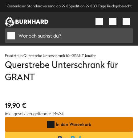
Kostenloser Standardversand ab 99 €
Spedition 29 €
30 Tage Rückgaberecht
Wonach suchst du?
Ersatzteile
›
Querstrebe Unterschrank für GRANT kaufen
Querstrebe Unterschrank für
GRANT
Bild
1
/
1
19,90 €
inkl. gesetzlich geltender MwSt.
In den Warenkorb