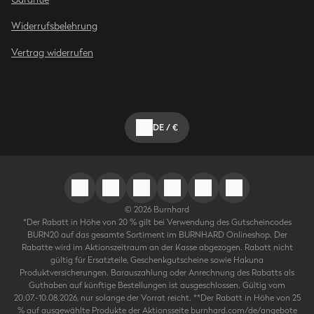
Widerrufsbelehrung
Vertrag widerrufen
DE
/
€
©
2026
Burnhard
*Der Rabatt in Höhe von 20 % gilt bei Verwendung des Gutscheincodes
BURN20 auf das gesamte Sortiment im BURNHARD Onlineshop. Der
Rabatte wird im Aktionszeitraum an der Kasse abgezogen. Rabatt nicht
gültig für Ersatzteile, Geschenkgutscheine sowie Hakuna
Produktversicherungen. Barauszahlung oder Anrechnung des Rabatts als
Guthaben auf künftige Bestellungen ist ausgeschlossen. Gültig vom
20.07.-10.08.2026, nur solange der Vorrat reicht. **Der Rabatt in Höhe von 25
% auf ausgewählte Produkte der Aktionsseite burnhard.com/de/angebote