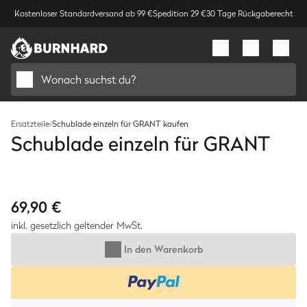
Kostenloser Standardversand ab 99 €
Spedition 29 €
30 Tage Rückgaberecht
Wonach suchst du?
Ersatzteile
›
Schublade einzeln für GRANT kaufen
Schublade einzeln für GRANT
Bild
1
/
1
69,90 €
inkl. gesetzlich geltender MwSt.
In den Warenkorb